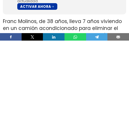
actualidad.
ACTIVAR AHORA
Franc Molinos, de 38 años, lleva 7 años viviendo
en un camión acondicionado para eliminar el
alquiler y recortar sus gastos fijos. El vehículo
incorpora cocina, dormitorio, espacio de
almacenamiento, sistema de acumulación de
agua y paneles solares para generar
electricidad.
El ahorro en vivienda ha cambiado por completo
su estructura de gasto, pero no ha borrado las
exigencias diarias de esa fórmula. Molinos
afirma que dejó de pagar alquiler y luz y que
apenas paga agua, aunque a cambio afronta
de forma constante el mantenimiento del
vehículo, la gestión de recursos, el espacio
reducido y la búsqueda de aparcamiento.