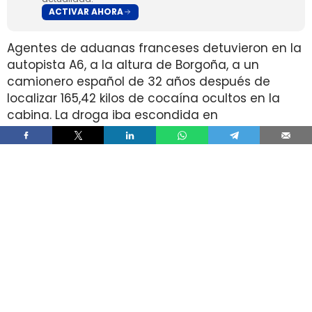
ACTIVAR AHORA
Agentes de aduanas franceses detuvieron en la
autopista A6, a la altura de Borgoña, a un
camionero español de 32 años después de
localizar 165,42 kilos de cocaína ocultos en la
cabina. La droga iba escondida en
compartimentos diseñados dentro del sistema
de aire acondicionado y su valor en el mercado
negro supera los cuatro millones de euros.
El caso añade un detalle que complica los
controles en carretera porque el alijo no viajaba
en una carga visible ni en un doble fondo
convencional, sino en un elemento técnico del
vehículo. El camión, además, llevaba matrícula
holandesa y los agentes lo siguieron de forma
discreta antes de ordenar la inspección.