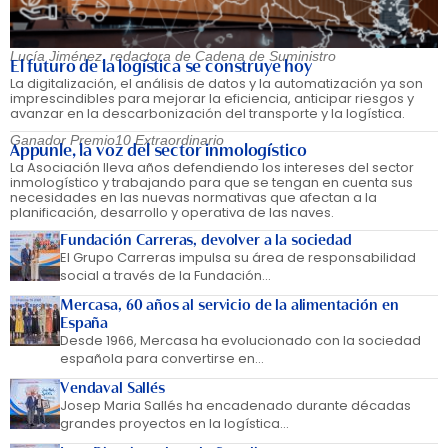
Lucía Jiménez, redactora de Cadena de Suministro
El futuro de la logística se construye hoy
La digitalización, el análisis de datos y la automatización ya son
imprescindibles para mejorar la eficiencia, anticipar riesgos y
avanzar en la descarbonización del transporte y la logística.
Ganador Premio10 Extraordinario
Appunle, la voz del sector inmologístico
La Asociación lleva años defendiendo los intereses del sector
inmologístico y trabajando para que se tengan en cuenta sus
necesidades en las nuevas normativas que afectan a la
planificación, desarrollo y operativa de las naves.
Fundación Carreras, devolver a la sociedad
El Grupo Carreras impulsa su área de responsabilidad
social a través de la Fundación...
Mercasa, 60 años al servicio de la alimentación en
España
Desde 1966, Mercasa ha evolucionado con la sociedad
española para convertirse en...
Vendaval Sallés
Josep Maria Sallés ha encadenado durante décadas
grandes proyectos en la logística...