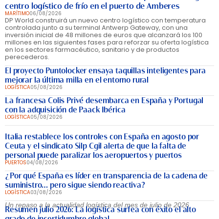
centro logístico de frío en el puerto de Amberes
MARÍTIMO
06/08/2026
DP World construirá un nuevo centro logístico con temperatura
controlada junto a su terminal Antwerp Gateway, con una
inversión inicial de 48 millones de euros que alcanzará los 100
millones en las siguientes fases para reforzar su oferta logística
en los sectores farmacéutico, sanitario y de productos
perecederos.
El proyecto Puntolocker ensaya taquillas inteligentes para
mejorar la última milla en el entorno rural
LOGÍSTICA
05/08/2026
La francesa Colis Privé desembarca en España y Portugal
con la adquisición de Paack Ibérica
LOGÍSTICA
05/08/2026
Italia restablece los controles con España en agosto por
Ceuta y el sindicato Silp Cgil alerta de que la falta de
personal puede paralizar los aeropuertos y puertos
PUERTOS
04/08/2026
¿Por qué España es líder en transparencia de la cadena de
suministro… pero sigue siendo reactiva?
LOGÍSTICA
03/08/2026
Un repaso a la actualidad logística del mes de julio de 2026
Resumen julio 2026: La logística surfea con éxito el alto
grado de incertidumbre global