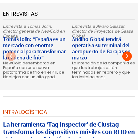
ENTREVISTAS
Entrevista a Tomás Jolín,
Entrevista a Álvaro Salazar,
director general de NewCold en
director de Proyectos de Saasa
España
Global
Tomás Jolín: “España es un
Andino Global tendrá
mercado con enorme
operativa su terminal del
potencial para transformar
aeropuerto de Barajas en
la cadena de frío”
marzo
NewCold desembarca en
La intención de la compañía es
España con una nueva
que los trabajos estén
plataforma de frío en el PTL de
terminados en febrero y que
Noblejas con un alto grad...
las instalaciones...
INTRALOGÍSTICA
La herramienta ‘Tag Inspector’ de Clustag
transforma los dispositivos móviles con RFID en