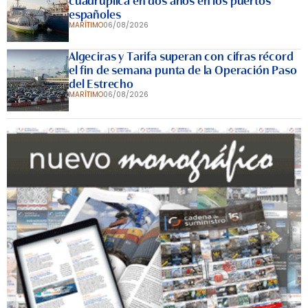
cuadruplica en dos años en los puertos
españoles
MARÍTIMO
06/08/2026
Algeciras y Tarifa superan con cifras récord
el fin de semana punta de la Operación Paso
del Estrecho
MARÍTIMO
06/08/2026