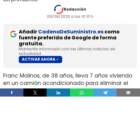
Redacción
09/08/2026 a las 10:10 h
Añadir
CadenaDeSuministro.es
como
fuente preferida de Google de forma
gratuita.
Mantente informado con las últimas noticias de
actualidad.
ACTIVAR AHORA
Franc Molinos, de 38 años, lleva 7 años viviendo
en un camión acondicionado para eliminar el
alquiler y recortar sus gastos fijos. El vehículo
incorpora cocina, dormitorio, espacio de
almacenamiento, sistema de acumulación de
agua y paneles solares para generar
electricidad.
El ahorro en vivienda ha cambiado por completo