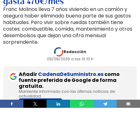
gasta 470€/mes
Franc Molinos lleva 7 años viviendo en un camión y
asegura haber eliminado buena parte de sus gastos
habituales. Pero vivir sobre ruedas también tiene
costes: combustible, comida, mantenimiento y otros
desembolsos que dejan una cifra mensual
sorprendente.
Redacción
09/08/2026 a las 10:10 h
Añadir
CadenaDeSuministro.es
como
fuente preferida de Google de forma
gratuita.
Mantente informado con las últimas noticias de
actualidad.
ACTIVAR AHORA
Franc Molinos, de 38 años, lleva 7 años viviendo
en un camión acondicionado para eliminar el
alquiler y recortar sus gastos fijos. El vehículo