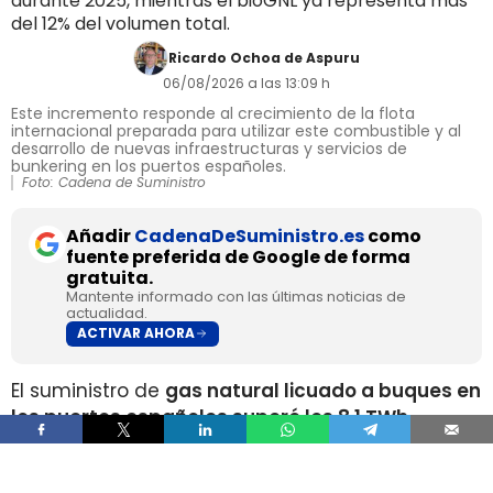
durante 2025, mientras el bioGNL ya representa más
del 12% del volumen total.
Ricardo Ochoa de Aspuru
06/08/2026 a las 13:09 h
Este incremento responde al crecimiento de la flota
internacional preparada para utilizar este combustible y al
desarrollo de nuevas infraestructuras y servicios de
bunkering en los puertos españoles.
Foto: Cadena de Suministro
Añadir
CadenaDeSuministro.es
como
fuente preferida de Google de forma
gratuita.
Mantente informado con las últimas noticias de
actualidad.
ACTIVAR AHORA
El suministro de
gas natural licuado a buques en
los puertos españoles superó los 8,1 TWh
durante 2025
, un volumen que multiplica por
más de cuatro el registrado apenas dos años