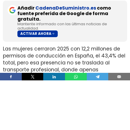
Añadir
CadenaDeSuministro.es
como
fuente preferida de Google de forma
gratuita.
Mantente informado con las últimas noticias de
actualidad.
ACTIVAR AHORA
Las mujeres cerraron 2025 con 12,2 millones de
permisos de conducción en España, el 43,4% del
total, pero esa presencia no se traslada al
transporte profesional, donde apenas
representan el 2% de un colectivo de 250.000
conductores. La brecha aparece pese a que
25.000 mujeres sí cuentan con el permiso
necesario para trabajar al volante.
Ahí está la principal contradicción del sector. La
capacidad legal para incorporarse existe en una
escala muy superior a la presencia real en