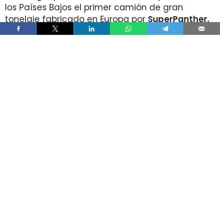
los Países Bajos el primer camión de gran
tonelaje fabricado en Europa por
SuperPanther,
después de trasladar la unidad desde Austria
durante agosto. La tractora salió de la línea de
montaje final de Steyr Automotive el 27 de julio,
en la planta de Steyr, en Austria
.
El movimiento llega con una doble lectura
industrial y operativa. SuperPanther es una
empresa china fundada en 2022
, pero su eTopas
600 para el mercado europeo se ensambla en
Austria con socios industriales del continente y
ya ha realizado tests en rutas reales antes de su
comercialización.
DHL Freight lleva a los Países Bajos
una tractora probada antes en la
ruta entre Viena y Wels