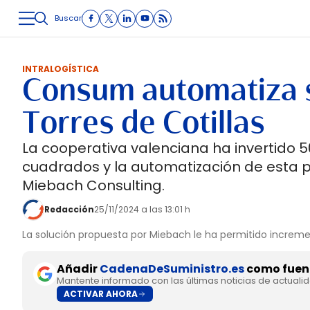
Buscar
LOGÍSTICA
INMOLOGÍSTICA
INTRALOGÍSTICA
CARRETE
INTRALOGÍSTICA
Consum automatiza s
Torres de Cotillas
La cooperativa valenciana ha invertido 5
cuadrados y la automatización de esta 
Miebach Consulting.
Redacción
25/11/2024 a las 13:01 h
La solución propuesta por Miebach le ha permitido increm
Añadir
CadenaDeSuministro.es
como fuent
Mantente informado con las últimas noticias de actuali
ACTIVAR AHORA