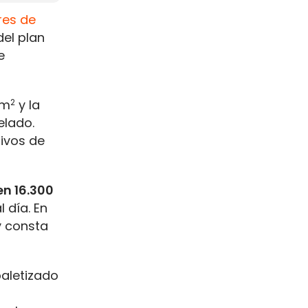
res de
del plan
e
 m
2
y la
elado.
tivos de
n 16.300
 día. En
y consta
paletizado