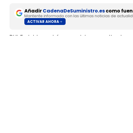
Añadir
CadenaDeSuministro.es
como fuent
Mantente informado con las últimas noticias de actuali
ACTIVAR AHORA
DHL Freight pondrá en servicio en septiembre 
fabricado en Europa por
SuperPanther,
despué
tractora salió de la línea de montaje final de S
Austria
.
El movimiento llega con una doble lectura indu
fundada en 2022
, pero su eTopas 600 para 
industriales del continente y ya ha realizado t
DHL Freight lleva a los Países
ruta entre Viena y Wels
La colaboración entre DHL Freight y SuperPant
Entendimiento.