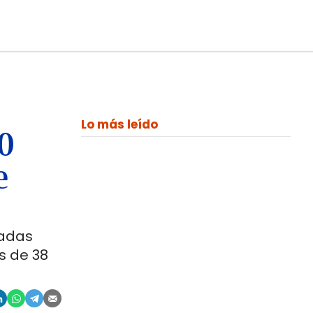
Lo más leído
00
e
ladas
s de 38