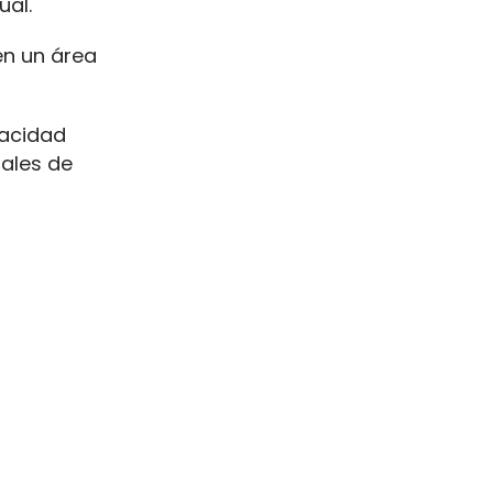
ual.
 en un área
pacidad
ales de