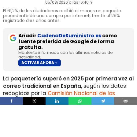
05/08/2026 a las 16:40 h
El 61,2% de los ciudadanos recibió al menos un paquete
procedente de una compra por internet, frente al 29%
registrado diez años antes.
Añadir
CadenaDeSuministro.es
como
fuente preferida de Google de forma
gratuita.
Mantente informado con las últimas noticias de
actualidad.
ACTIVAR AHORA
La
paquetería superó en 2025 por primera vez al
correo tradicional en España
, según los datos
recogidos por la
Comisión Nacional de los
Mercados y la Competencia
en su Informe Anual
del Sector Postal 2025.
Durante el pasado ejercicio se contabilizaron
1.335 millones de envíos de paquetería
, un 10%
más que en 2024 y un 148% por encima del