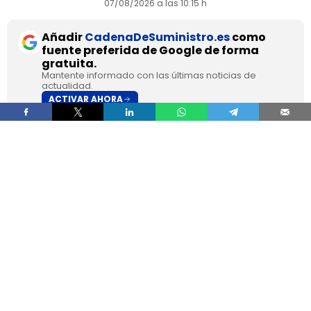
07/08/2026 a las 10:15 h
Añadir
CadenaDeSuministro.es
como
fuente preferida de Google de forma
gratuita.
Mantente informado con las últimas noticias de
actualidad.
ACTIVAR AHORA
DHL Freight pondrá en servicio en septiembre en
los Países Bajos el primer camión de gran
tonelaje fabricado en Europa por
SuperPanther,
después de trasladar la unidad desde Austria
durante agosto. La tractora salió de la línea de
montaje final de Steyr Automotive el 27 de julio,
en la planta de Steyr, en Austria
.
El movimiento llega con una doble lectura
industrial y operativa. SuperPanther es una
empresa china fundada en 2022
, pero su eTopas