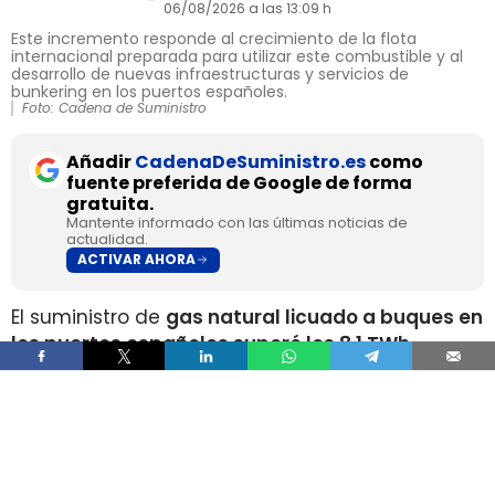
06/08/2026 a las 13:09 h
Este incremento responde al crecimiento de la flota
internacional preparada para utilizar este combustible y al
desarrollo de nuevas infraestructuras y servicios de
bunkering en los puertos españoles.
Foto: Cadena de Suministro
Añadir
CadenaDeSuministro.es
como
fuente preferida de Google de forma
gratuita.
Mantente informado con las últimas noticias de
actualidad.
ACTIVAR AHORA
El suministro de
gas natural licuado a buques en
los puertos españoles superó los 8,1 TWh
durante 2025
, un volumen que multiplica por
más de cuatro el registrado apenas dos años
antes, según los datos recopilados por Gasnam.
La energía suministrada, que incluye tanto GNL
de origen fósil como renovable, equivaldría