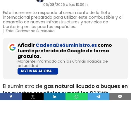
06/08/2026 a las 13:09 h
Este incremento responde al crecimiento de la flota
internacional preparada para utilizar este combustible y al
desarrollo de nuevas infraestructuras y servicios de
bunkering en los puertos españoles.
Foto: Cadena de Suministro
Añadir
CadenaDeSuministro.es
como
fuente preferida de Google de forma
gratuita.
Mantente informado con las últimas noticias de
actualidad.
ACTIVAR AHORA
El suministro de
gas natural licuado a buques en
los puertos españoles superó los 8,1 TWh
durante 2025
, un volumen que multiplica por
más de cuatro el registrado apenas dos años
antes, según los datos recopilados por Gasnam.
La energía suministrada, que incluye tanto GNL
de origen fósil como renovable, equivaldría