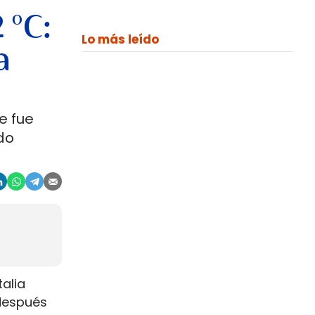
 °C:
Lo más leído
a
e fue
do
talia
 después