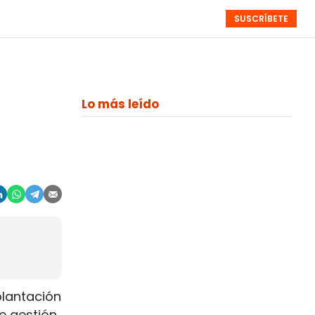
SUSCRÍBETE
RESÚMENES
NISTAS
MONOGRÁFICOS
EVENTOS
SEMANALES
Lo más leído
plantación
de gestión