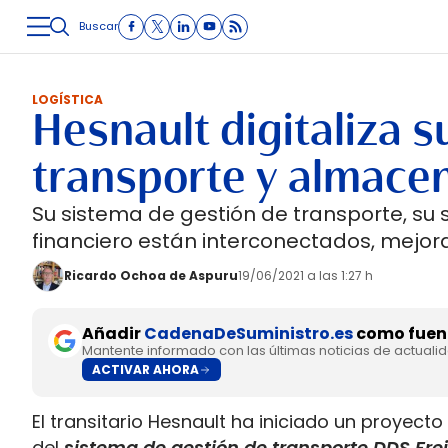
Buscar
LOGÍSTICA
INMOLOGÍSTICA
INTRALOGÍSTICA
CARRETE
LOGÍSTICA
Hesnault digitaliza 
transporte y almace
Su sistema de gestión de transporte, su
financiero están interconectados, mejoran
Ricardo Ochoa de Aspuru
19/06/2021 a las 1:27 h
Añadir
CadenaDeSuministro.es
como fuent
Mantente informado con las últimas noticias de actuali
ACTIVAR AHORA
El transitario Hesnault ha iniciado un proyect
del
sistema de gestión de transporte DDS Fre