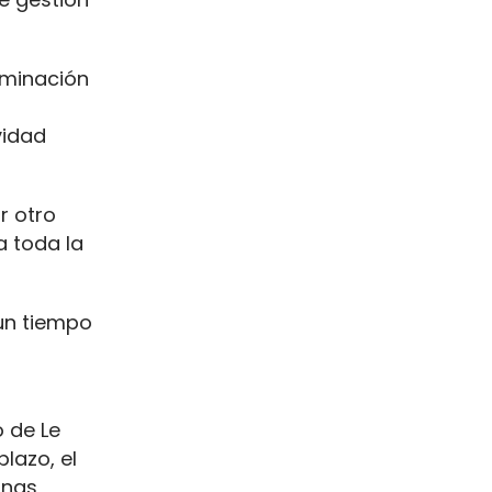
erminación
vidad
r otro
 toda la
un tiempo
o de Le
lazo, el
unas