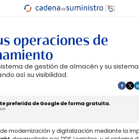
INDUSTRIA
RA
MARÍTIMO
INTERMODAL
PROTAGO
CARRETERA
sus operaciones de
namiento
 sistema de gestión de almacén y su sistema
do así su visibilidad.
e preferida de Google de forma gratuita.
dad.
o de modernización y digitalización mediante la im
ight
, desarrollado por DDS Logistics, y el sistema 