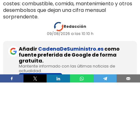
costes: combustible, comida, mantenimiento y otros
desembolsos que dejan una cifra mensual
sorprendente.
Redacción
09/08/2026 a las 10:10 h
Añadir
CadenaDeSuministro.es
como
fuente preferida de Google de forma
gratuita.
Mantente informado con las últimas noticias de
actualidad.
ACTIVAR AHORA
Franc Molinos, de 38 años, lleva 7 años viviendo
en un camión acondicionado para eliminar el
alquiler y recortar sus gastos fijos. El vehículo
incorpora cocina, dormitorio, espacio de
almacenamiento, sistema de acumulación de
agua y paneles solares para generar
electricidad.