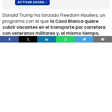
ACTIVAR AHORA
Donald Trump ha lanzado Freedom Hauliers, un
programa con el que
la Casa Blanca quiere
cubrir vacantes en el transporte por carretera
con veteranos militares y, al mismo tiempo,
endurecer los controles sobre conductores
comerciales extranjeros
. La medida acelera el
acceso a la licencia de conducir comercial, la
CDL, para quienes ya manejaron vehículos
pesados en el ejército y amplía las facilidades
de entrada para quienes acaban de dejar el
servicio activo.
El plan combina dos movimientos que tensan el
mercado laboral del camión en direcciones
opuestas.
Por un lado, la administración
promete incorporar nuevos conductores en
cuestión de semanas; por otro, sostiene que ya