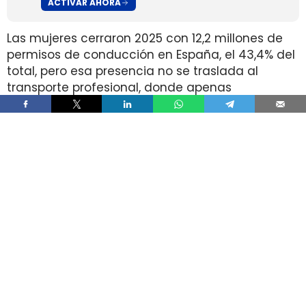
ACTIVAR AHORA
Las mujeres cerraron 2025 con 12,2 millones de
permisos de conducción en España, el 43,4% del
total, pero esa presencia no se traslada al
transporte profesional, donde apenas
representan el 2% de un colectivo de 250.000
conductores. La brecha aparece pese a que
25.000 mujeres sí cuentan con el permiso
necesario para trabajar al volante.
Ahí está la principal contradicción del sector. La
capacidad legal para incorporarse existe en una
escala muy superior a la presencia real en
cabina, mientras la actividad mantiene
jornadas y arranques de semana que siguen
condicionando la entrada y la permanencia en
la conducción de mercancías.