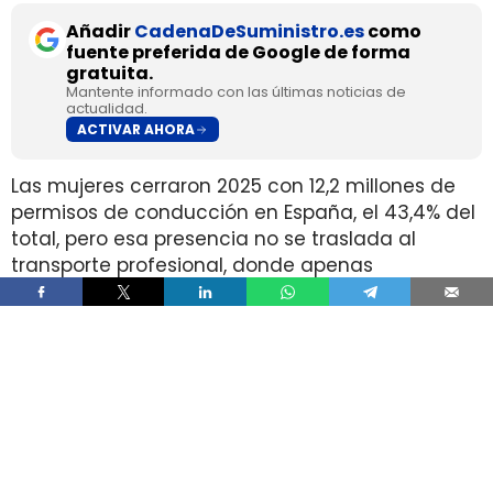
Añadir
CadenaDeSuministro.es
como
fuente preferida de Google de forma
gratuita.
Mantente informado con las últimas noticias de
actualidad.
ACTIVAR AHORA
Las mujeres cerraron 2025 con 12,2 millones de
permisos de conducción en España, el 43,4% del
total, pero esa presencia no se traslada al
transporte profesional, donde apenas
representan el 2% de un colectivo de 250.000
conductores. La brecha aparece pese a que
25.000 mujeres sí cuentan con el permiso
necesario para trabajar al volante.
Ahí está la principal contradicción del sector. La
capacidad legal para incorporarse existe en una
escala muy superior a la presencia real en