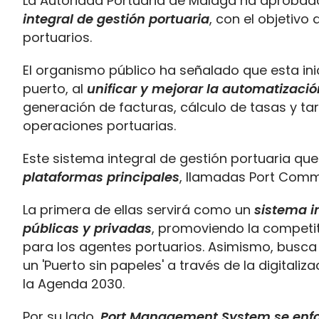
La Autoridad Portuaria de Málaga ha aprobado 
integral de gestión portuaria
, con el objetivo
portuarios.
El organismo público ha señalado que esta inic
puerto, al
unificar y mejorar la automatizaci
generación de facturas, cálculo de tasas y tari
operaciones portuarias.
Este sistema integral de gestión portuaria q
plataformas principales
, llamadas Port Com
La primera de ellas servirá como un
sistema i
públicas y privadas
, promoviendo la competi
para los agentes portuarios. Asimismo, busca 
un 'Puerto sin papeles' a través de la digitaliz
la Agenda 2030.
Por su lado,
Port Management System se enfoca