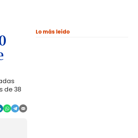
Lo más leído
00
e
ladas
s de 38