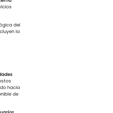
stema
vicios
ógica del
ncluyen la
idades
ostos
ndo hacia
enible de
uarios
,