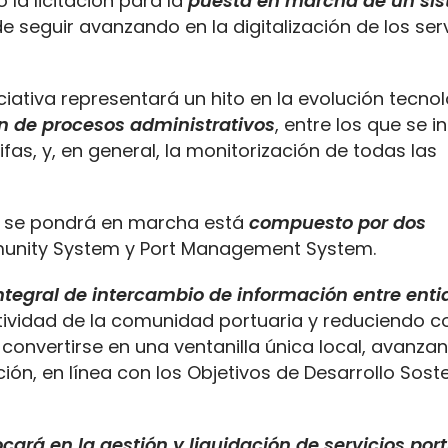
la licitación para la
puesta en marcha de un si
 de seguir avanzando en la digitalización de los ser
iativa representará un hito en la evolución tecnol
ón de procesos administrativos
, entre los que se i
fas, y, en general, la monitorización de todas las
ue se pondrá en marcha está
compuesto por dos
munity System y Port Management System.
ntegral de intercambio de información entre ent
tividad de la comunidad portuaria y reduciendo c
convertirse en una ventanilla única local, avanza
ación, en línea con los Objetivos de Desarrollo Sost
rá en la gestión y liquidación de servicios port