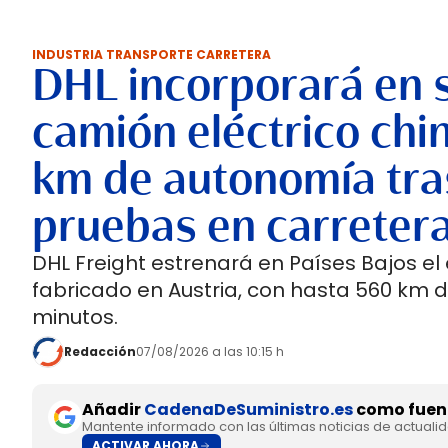
INDUSTRIA TRANSPORTE CARRETERA
DHL incorporará en 
camión eléctrico chi
km de autonomía tra
pruebas en carreter
DHL Freight estrenará en Países Bajos el
fabricado en Austria, con hasta 560 km 
minutos.
Redacción
07/08/2026 a las 10:15 h
Añadir
CadenaDeSuministro.es
como fuent
Mantente informado con las últimas noticias de actuali
ACTIVAR AHORA