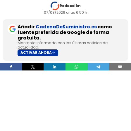
Redacción
07/08/2026 a las 6:50 h
Añadir
CadenaDeSuministro.es
como
fuente preferida de Google de forma
gratuita.
Mantente informado con las últimas noticias de
actualidad.
ACTIVAR AHORA
Un camionero español identificado solo por las
iniciales F.J.A. pasó más de 24 horas varado en
Italia dentro de un vehículo averiado, sin aire
acondicionado y con temperaturas superiores a
42°C, después de que la empresa le ordenara
seguir circulando pese a haber comunicado la
incidencia. El conductor acabó en el hospital por
golpe de calor e hipertensión tras la avería
registrada el 23 de julio de 2026 cerca de
Ontígola.