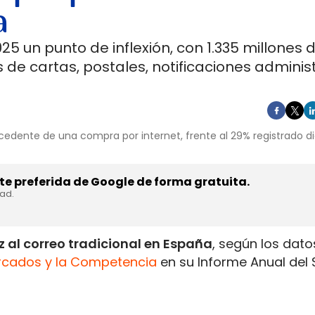
a
5 un punto de inflexión, con 1.335 millones 
 de cartas, postales, notificaciones adminis
cedente de una compra por internet, frente al 29% registrado d
e preferida de Google de forma gratuita.
dad.
 al correo tradicional en España
, según los dato
rcados y la Competencia
en su Informe Anual del 
1.335 millones de envíos de paquetería
, un 10% m