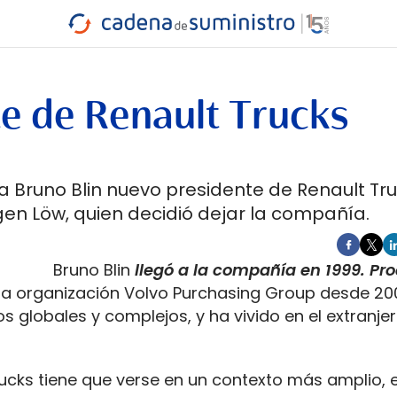
INDUSTRIA
RA
MARÍTIMO
INTERMODAL
PROTAGO
CARRETERA
te de Renault Trucks
a Bruno Blin nuevo presidente de Renault Tr
gen Löw, quien decidió dejar la compañía.
Bruno Blin
l
legó
a la compañía en 1999. Pr
la organización Volvo Purchasing Group desde 20
 globales y complejos, y ha vivido en el extranje
rucks tiene que verse en un contexto más amplio, 