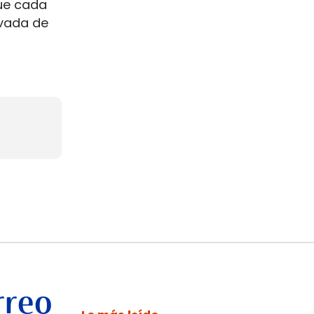
ue cada
ovada de
rreo