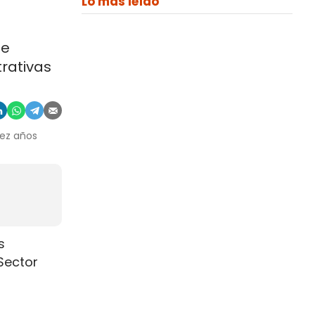
Lo más leído
de
trativas
iez años
s
Sector
ás que en