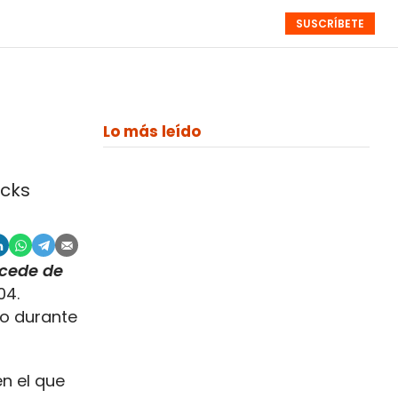
SUSCRÍBETE
RESÚMENES
NISTAS
MONOGRÁFICOS
EVENTOS
SEMANALES
Lo más leído
ucks
ocede de
04.
ro durante
en el que