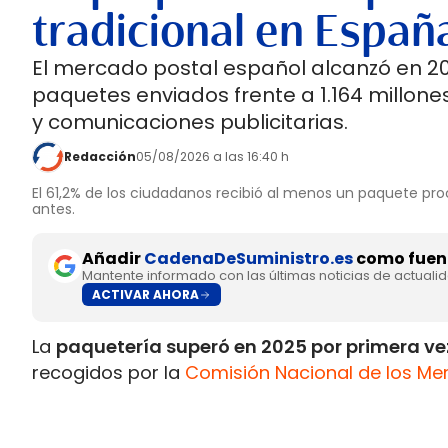
tradicional en Españ
El mercado postal español alcanzó en 202
paquetes enviados frente a 1.164 millones
y comunicaciones publicitarias.
Redacción
05/08/2026 a las 16:40 h
El 61,2% de los ciudadanos recibió al menos un paquete pro
antes.
Añadir
CadenaDeSuministro.es
como fuent
Mantente informado con las últimas noticias de actuali
ACTIVAR AHORA
La
paquetería superó en 2025 por primera vez
recogidos por la
Comisión Nacional de los Me
Postal 2025.
Durante el pasado ejercicio se contabilizaron