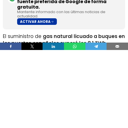
fuente preferida de Google de forma
gratuita.
Mantente informado con las últimas noticias de
actualidad.
ACTIVAR AHORA
El suministro de
gas natural licuado a buques en
los puertos españoles superó los 8,1 TWh
durante 2025
, un volumen que multiplica por
más de cuatro el registrado apenas dos años
antes, según los datos recopilados por Gasnam.
La energía suministrada, que incluye tanto GNL
de origen fósil como renovable, equivaldría
aproximadamente a
llenar el depósito de 16
millones de automóviles
.
Este incremento responde al crecimiento de la
flota internacional preparada para utilizar este
combustible y al desarrollo de
nuevas
infraestructuras y servicios de bunkering
en los