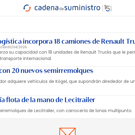
INDUSTRIA
RA
MARÍTIMO
INTERMODAL
PROTAGO
CARRETERA
Logística incorpora 18 camiones de Renault Tr
cción
30/04/2026
fuerza su capacidad con 18 unidades de Renault Trucks que le per
transporte internacional.
ta con 20 nuevos semirremolques
ador adquiere vehículos de Kögel, que supondrán alrededor de u
ía flota de la mano de Lecitrailer
irremolques de Lecitrailer, con carrocería de lonas multipunto.