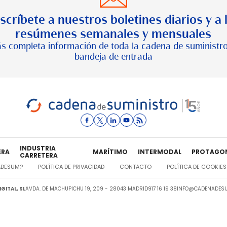
scríbete a nuestros boletines diarios y a 
resúmenes semanales y mensuales
s completa información de toda la cadena de suministro
bandeja de entrada
INDUSTRIA
ERA
MARÍTIMO
INTERMODAL
PROTAGO
CARRETERA
ADESUM?
POLÍTICA DE PRIVACIDAD
CONTACTO
POLÍTICA DE COOKIES
GITAL, SL
AVDA. DE MACHUPICHU 19, 209 - 28043 MADRID
917 16 19 38
INFO@CADENADESU