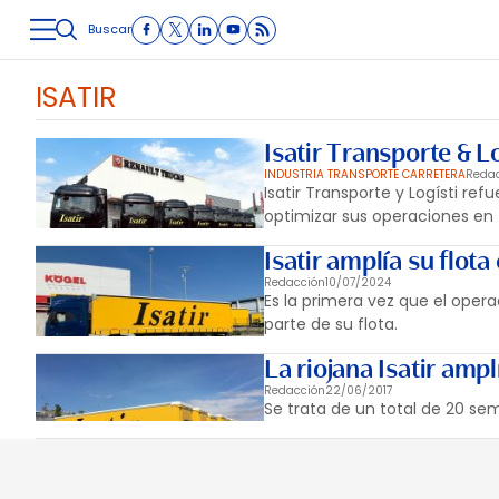
Buscar
LOGÍSTICA
INMOLOGÍSTICA
INTRALOGÍSTICA
CARRETE
ISATIR
Isatir Transporte & 
INDUSTRIA TRANSPORTE CARRETERA
Reda
Isatir Transporte y Logísti re
optimizar sus operaciones en 
Isatir amplía su flo
Redacción
10/07/2024
Es la primera vez que el oper
parte de su flota.
La riojana Isatir ampl
Redacción
22/06/2017
Se trata de un total de 20 sem