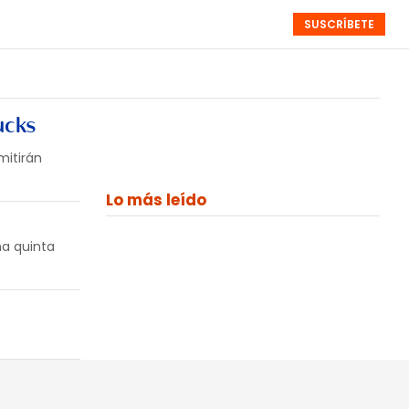
SUSCRÍBETE
RESÚMENES
NISTAS
MONOGRÁFICOS
EVENTOS
SEMANALES
ucks
mitirán
Lo más leído
na quinta