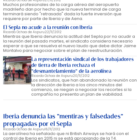
Ricardo Ochoa de Aspuru
27/11/2012
Muchos profesionales de la carga aérea del aeropuerto
madrileño dan por hecho que la nueva terminal de carga
terminará siendo "retrasada" dada la fuerte inversión que
requiere por parte de Iberia y de Aena.
El Sepla no acude a la reunión con Iberia
Ricardo Ochoa de Aspuru
22/11/2012
Mientras que Iberia denuncia la actitud del Sepla por no acudir a
la reunión del pasado martes, el sindicato considera necesario
esperar a que se resuelva el nuevo laudo que debe dictar Jaime
Montalvo para negociar sobre el plan de reestructuración.
La representación sindical de los trabajadores
de tierra de Iberia rechaza el
"desmantelamiento" de la aerolínea
Ricardo Ochoa de Aspuru
20/11/2012
Los sindicatos, que han abandonado la reunión con
la dirección de Iberia a los cinco minutos del
comienzo, se niegan a negociar los recortes si la
compañía no presenta un plan de viabilidad.
Iberia denuncia las "mentiras y falsedades"
propagadas por el Sepla
Ricardo Ochoa de Aspuru
16/11/2012
La aerolínea ha señalado que ni British Airways se hará con el
control de Iberia en 2015 ni se está apropiando de la T4.