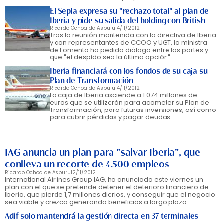
El Sepla expresa su "rechazo total" al plan de
Iberia y pide su salida del holding con British
Ricardo Ochoa de Aspuru
14/11/2012
Tras la reunión mantenida con la directiva de Iberia
y con representantes de CCOO y UGT, la ministra
de Fomento ha pedido diálogo entre las partes y
que "el despido sea la última opción".
Iberia financiará con los fondos de su caja su
Plan de Transformación
Ricardo Ochoa de Aspuru
14/11/2012
La caja de Iberia asciende a 1.074 millones de
euros que se utilizarán para acometer su Plan de
Transformación, para futuras inversiones, así como
para cubrir pérdidas y pagar deudas.
IAG anuncia un plan para "salvar Iberia", que
conlleva un recorte de 4.500 empleos
Ricardo Ochoa de Aspuru
12/11/2012
International Airlines Group IAG, ha anunciado este viernes un
plan con el que se pretende detener el deterioro financiero de
Iberia, que pierde 1,7 millones diarios, y conseguir que el negocio
sea viable y crezca generando beneficios a largo plazo.
Adif solo mantendrá la gestión directa en 37 terminales