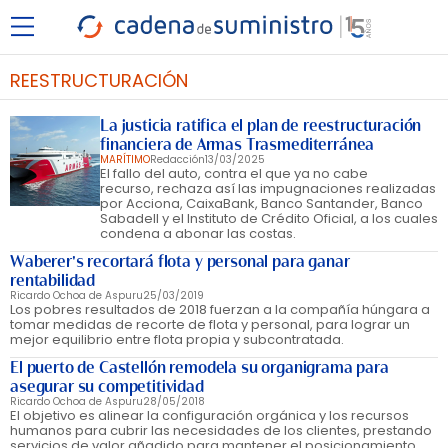
REESTRUCTURACIÓN
La justicia ratifica el plan de reestructuración
financiera de Armas Trasmediterránea
MARÍTIMO
Redacción
13/03/2025
El fallo del auto, contra el que ya no cabe
recurso, rechaza así las impugnaciones realizadas
por Acciona, CaixaBank, Banco Santander, Banco
Sabadell y el Instituto de Crédito Oficial, a los cuales
condena a abonar las costas.
Waberer's recortará flota y personal para ganar
rentabilidad
Ricardo Ochoa de Aspuru
25/03/2019
Los pobres resultados de 2018 fuerzan a la compañía húngara a
tomar medidas de recorte de flota y personal, para lograr un
mejor equilibrio entre flota propia y subcontratada.
El puerto de Castellón remodela su organigrama para
asegurar su competitividad
Ricardo Ochoa de Aspuru
28/05/2018
El objetivo es alinear la configuración orgánica y los recursos
humanos para cubrir las necesidades de los clientes, prestando
servicios de valor añadido para mantener el posicionamiento