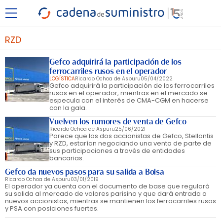
RZD
Gefco adquirirá la participación de los
ferrocarriles rusos en el operador
LOGÍSTICA
Ricardo Ochoa de Aspuru
05/04/2022
Gefco adquirirá la participación de los ferrocarriles
rusos en el operador, mientras en el mercado se
especula con el interés de CMA-CGM en hacerse
con la gala.
Vuelven los rumores de venta de Gefco
Ricardo Ochoa de Aspuru
25/06/2021
Parece que los dos accionistas de Gefco, Stellantis
y RZD, estarían negociando una venta de parte de
sus participaciones a través de entidades
bancarias.
Gefco da nuevos pasos para su salida a Bolsa
Ricardo Ochoa de Aspuru
03/01/2019
El operador ya cuenta con el documento de base que regulará
su salida al mercado de valores parisino y que dará entrada a
nuevos accionistas, mientras se mantienen los ferrocarriles rusos
y PSA con posiciones fuertes.