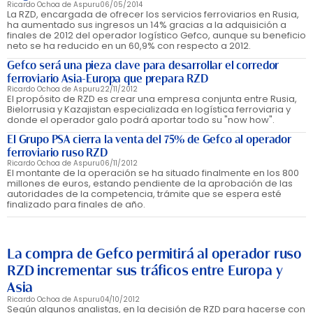
Ricardo Ochoa de Aspuru
06/05/2014
La RZD, encargada de ofrecer los servicios ferroviarios en Rusia,
ha aumentado sus ingresos un 14% gracias a la adquisición a
finales de 2012 del operador logístico Gefco, aunque su beneficio
neto se ha reducido en un 60,9% con respecto a 2012.
Gefco será una pieza clave para desarrollar el corredor
ferroviario Asia-Europa que prepara RZD
Ricardo Ochoa de Aspuru
22/11/2012
El propósito de RZD es crear una empresa conjunta entre Rusia,
Bielorrusia y Kazajistan especializada en logística ferroviaria y
donde el operador galo podrá aportar todo su "now how".
El Grupo PSA cierra la venta del 75% de Gefco al operador
ferroviario ruso RZD
Ricardo Ochoa de Aspuru
06/11/2012
El montante de la operación se ha situado finalmente en los 800
millones de euros, estando pendiente de la aprobación de las
autoridades de la competencia, trámite que se espera esté
finalizado para finales de año.
La compra de Gefco permitirá al operador ruso
RZD incrementar sus tráficos entre Europa y
Asia
Ricardo Ochoa de Aspuru
04/10/2012
Según algunos analistas, en la decisión de RZD para hacerse con