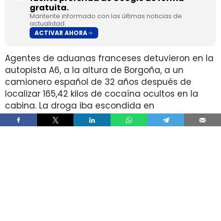
gratuita.
Mantente informado con las últimas noticias de
actualidad.
ACTIVAR AHORA
Agentes de aduanas franceses detuvieron en la
autopista A6, a la altura de Borgoña, a un
camionero español de 32 años después de
localizar 165,42 kilos de cocaína ocultos en la
cabina. La droga iba escondida en
compartimentos diseñados dentro del sistema
de aire acondicionado y su valor en el mercado
negro supera los cuatro millones de euros.
El caso añade un detalle que complica los
controles en carretera porque el alijo no viajaba
en una carga visible ni en un doble fondo
convencional, sino en un elemento técnico del
vehículo. El camión, además, llevaba matrícula