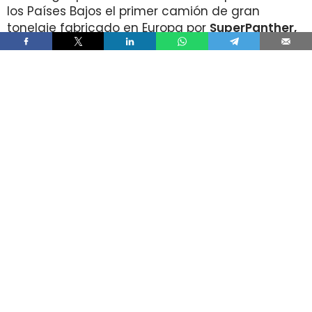
los Países Bajos el primer camión de gran
tonelaje fabricado en Europa por
SuperPanther,
después de trasladar la unidad desde Austria
durante agosto. La tractora salió de la línea de
montaje final de Steyr Automotive el 27 de julio,
en la planta de Steyr, en Austria
.
El movimiento llega con una doble lectura
industrial y operativa. SuperPanther es una
empresa china fundada en 2022
, pero su eTopas
600 para el mercado europeo se ensambla en
Austria con socios industriales del continente y
ya ha realizado tests en rutas reales antes de su
comercialización.
DHL Freight lleva a los Países Bajos
una tractora probada antes en la
ruta entre Viena y Wels