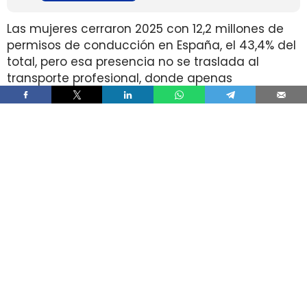
Las mujeres cerraron 2025 con 12,2 millones de
permisos de conducción en España, el 43,4% del
total, pero esa presencia no se traslada al
transporte profesional, donde apenas
representan el 2% de un colectivo de 250.000
conductores. La brecha aparece pese a que
25.000 mujeres sí cuentan con el permiso
necesario para trabajar al volante.
Ahí está la principal contradicción del sector. La
capacidad legal para incorporarse existe en una
escala muy superior a la presencia real en
cabina, mientras la actividad mantiene
jornadas y arranques de semana que siguen
condicionando la entrada y la permanencia en
la conducción de mercancías.
Solo 5.000 mujeres conducen