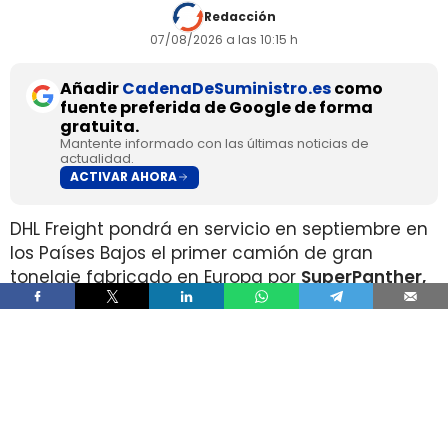
Redacción
07/08/2026 a las 10:15 h
Añadir
CadenaDeSuministro.es
como
fuente preferida de Google de forma
gratuita.
Mantente informado con las últimas noticias de
actualidad.
ACTIVAR AHORA
DHL Freight pondrá en servicio en septiembre en
los Países Bajos el primer camión de gran
tonelaje fabricado en Europa por
SuperPanther,
después de trasladar la unidad desde Austria
durante agosto. La tractora salió de la línea de
montaje final de Steyr Automotive el 27 de julio,
en la planta de Steyr, en Austria
.
El movimiento llega con una doble lectura
industrial y operativa. SuperPanther es una