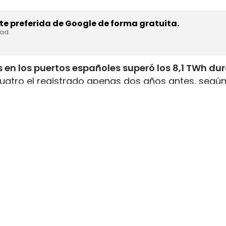
e preferida de Google de forma gratuita.
dad.
 en los puertos españoles superó los 8,1 TWh du
uatro el registrado apenas dos años antes, según
inistrada, que incluye tanto GNL de origen fósil 
enar el depósito de 16 millones de automóviles
.
flota internacional preparada para utilizar este
tructuras y servicios de bunkering
en los puertos
ución está consolidando a España como
uno de lo
istro de combustibles alternativos
destinados al
stro
nce corresponde al avance del
bioGNL, que ya rep