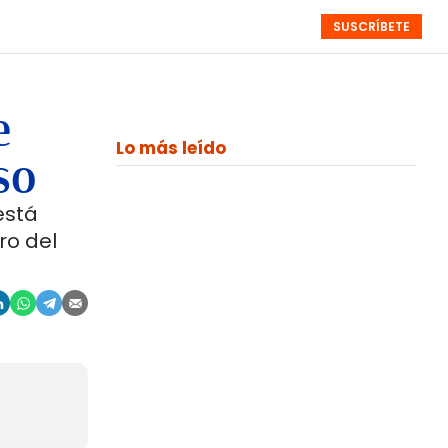
SUSCRÍBETE
RESÚMENES
NISTAS
MONOGRÁFICOS
EVENTOS
SEMANALES
e
Lo más leído
so
está
ro del