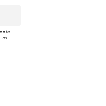
rante
 los
como
s
resenta