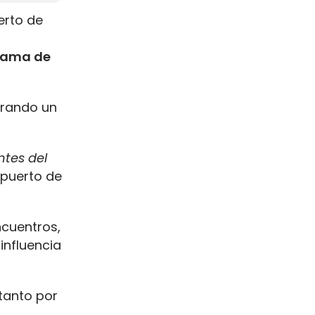
erto de
rama de
arando un
tes del
 puerto de
ncuentros,
 influencia
 tanto por