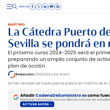
Buscar
LOGÍSTICA
INMOLOGÍSTICA
INTRALOGÍSTICA
CARRETE
MARÍTIMO
La Cátedra Puerto de
Sevilla se pondrá en
El próximo curso 2024-2025 será el primer
preparando un amplio conjunto de activi
plan de acción.
Redacción
21/06/2024 a las 14:34 h
Se han sentado las bases para la puesta en marcha de la ‘
Añadir
CadenaDeSuministro.es
como fuent
Mantente informado con las últimas noticias de actuali
ACTIVAR AHORA