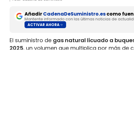
Añadir
CadenaDeSuministro.es
como fuent
Mantente informado con las últimas noticias de actuali
ACTIVAR AHORA
El suministro de
gas natural licuado a buques
2025
, un volumen que multiplica por más de c
datos recopilados por Gasnam. La energía sum
renovable, equivaldría aproximadamente a
ll
Este incremento responde al crecimiento de la 
combustible y al desarrollo de
nuevas infraes
españoles. Gasnam considera que esta evol
principales enclaves europeos para el sumin
transporte marítimo.
El bioGNL supera el 12% del sumini
Uno de los datos más significativos del bala