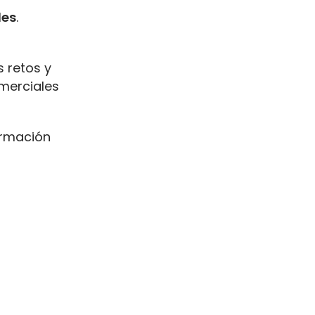
les
.
 retos y
omerciales
formación