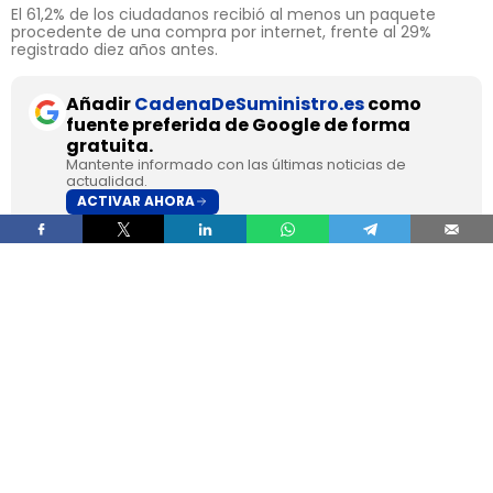
El 61,2% de los ciudadanos recibió al menos un paquete
procedente de una compra por internet, frente al 29%
registrado diez años antes.
Añadir
CadenaDeSuministro.es
como
fuente preferida de Google de forma
gratuita.
Mantente informado con las últimas noticias de
actualidad.
ACTIVAR AHORA
La
paquetería superó en 2025 por primera vez al
correo tradicional en España
, según los datos
recogidos por la
Comisión Nacional de los
Mercados y la Competencia
en su Informe Anual
del Sector Postal 2025.
Durante el pasado ejercicio se contabilizaron
1.335 millones de envíos de paquetería
, un 10%
más que en 2024 y un 148% por encima del
volumen registrado en 2019.