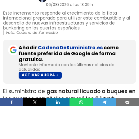
06/08/2026 a las 13:09 h
Este incremento responde al crecimiento de la flota
internacional preparada para utilizar este combustible y al
desarrollo de nuevas infraestructuras y servicios de
bunkering en los puertos españoles.
Foto: Cadena de Suministro
Añadir
CadenaDeSuministro.es
como
fuente preferida de Google de forma
gratuita.
Mantente informado con las últimas noticias de
actualidad.
ACTIVAR AHORA
El suministro de
gas natural licuado a buques en
los puertos españoles superó los 8,1 TWh
durante 2025
, un volumen que multiplica por
más de cuatro el registrado apenas dos años
antes, según los datos recopilados por Gasnam.
La energía suministrada, que incluye tanto GNL
de origen fósil como renovable, equivaldría