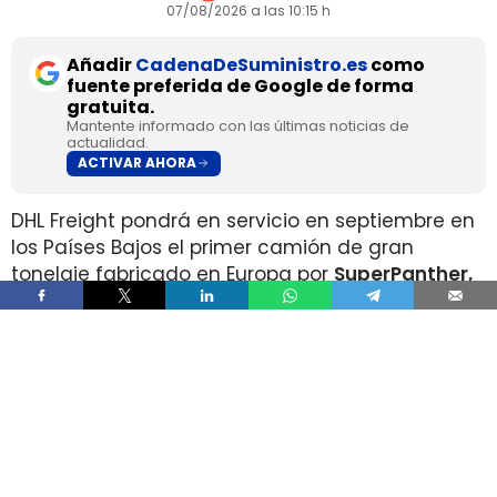
07/08/2026 a las 10:15 h
Añadir
CadenaDeSuministro.es
como
fuente preferida de Google de forma
gratuita.
Mantente informado con las últimas noticias de
actualidad.
ACTIVAR AHORA
DHL Freight pondrá en servicio en septiembre en
los Países Bajos el primer camión de gran
tonelaje fabricado en Europa por
SuperPanther,
después de trasladar la unidad desde Austria
durante agosto. La tractora salió de la línea de
montaje final de Steyr Automotive el 27 de julio,
en la planta de Steyr, en Austria
.
El movimiento llega con una doble lectura
industrial y operativa. SuperPanther es una
empresa china fundada en 2022
, pero su eTopas