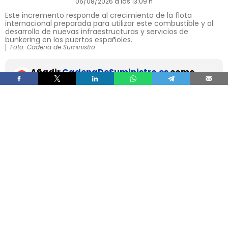
06/08/2026 a las 13:09 h
Este incremento responde al crecimiento de la flota
internacional preparada para utilizar este combustible y al
desarrollo de nuevas infraestructuras y servicios de
bunkering en los puertos españoles.
Foto: Cadena de Suministro
Añadir
CadenaDeSuministro.es
como
fuente preferida de Google de forma
gratuita.
Mantente informado con las últimas noticias de
actualidad.
ACTIVAR AHORA
El suministro de
gas natural licuado a buques en
los puertos españoles superó los 8,1 TWh
durante 2025
, un volumen que multiplica por
más de cuatro el registrado apenas dos años
antes, según los datos recopilados por Gasnam.
La energía suministrada, que incluye tanto GNL
de origen fósil como renovable, equivaldría