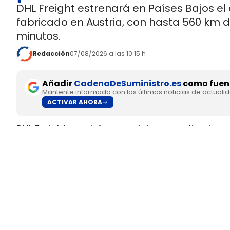
DHL Freight estrenará en Países Bajos el
fabricado en Austria, con hasta 560 km 
minutos.
Redacción
07/08/2026 a las 10:15 h
Añadir
CadenaDeSuministro.es
como fuent
Mantente informado con las últimas noticias de actuali
ACTIVAR AHORA
DHL Freight pondrá en servicio en septiembre 
fabricado en Europa por
SuperPanther,
despué
tractora salió de la línea de montaje final de S
Austria
.
El movimiento llega con una doble lectura indu
fundada en 2022
, pero su eTopas 600 para 
industriales del continente y ya ha realizado t