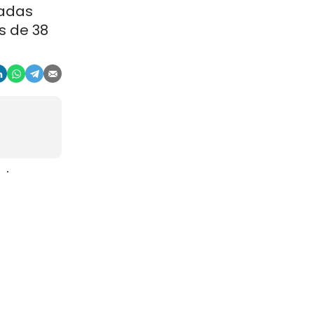
ladas
s de 38
aje
gosto. La
r, en
china
ocios