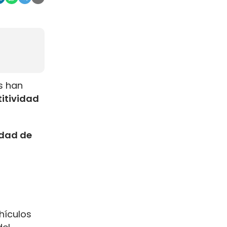
s han
titividad
idad de
hículos