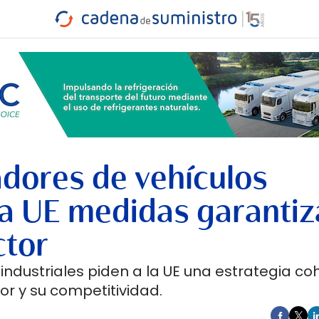
INDUSTRIA
RA
MARÍTIMO
INTERMODAL
PROTAGO
CARRETERA
adores de vehículos
la UE medidas garantiz
ctor
industriales piden a la UE una estrategia co
or y su competitividad.