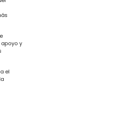
del
más
de
e apoyo y
s
a el
la