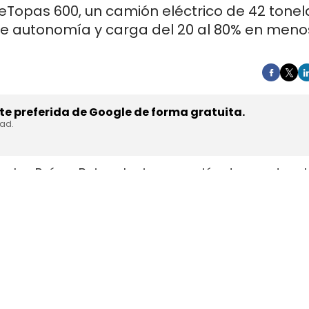
 eTopas 600, un camión eléctrico de 42 tone
de autonomía y carga del 20 al 80% en meno
e preferida de Google de forma gratuita.
dad.
en los Países Bajos el primer camión de gran tonel
s de trasladar la unidad desde Austria durante a
teyr Automotive el 27 de julio,
en la planta de Stey
strial y operativa. SuperPanther es una
empresa 
el mercado europeo se ensambla en Austria con s
ests en rutas reales antes de su comercialización.