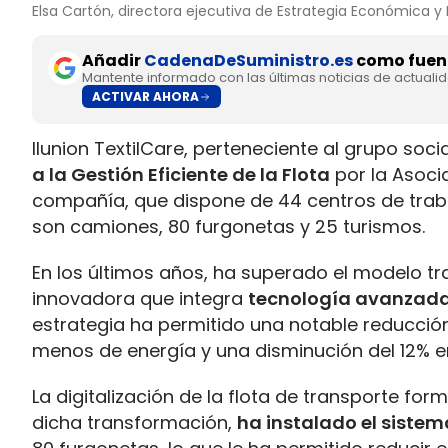
Elsa Cartón, directora ejecutiva de Estrategia Económica y P
Añadir
CadenaDeSuministro.es
como fuent
Mantente informado con las últimas noticias de actuali
ACTIVAR AHORA
Ilunion TextilCare, perteneciente al grupo soc
a la Gestión Eficiente de la Flota
por la Asocia
compañía, que dispone de 44 centros de traba
son camiones, 80 furgonetas y 25 turismos.
En los últimos años, ha superado el modelo tr
innovadora que integra
tecnología avanzada,
estrategia ha permitido una notable reducci
menos de energía y una disminución del 12% en
La digitalización de la flota de transporte f
dicha transformación,
ha instalado el sistem