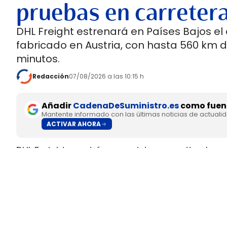
pruebas en carreter
DHL Freight estrenará en Países Bajos el
fabricado en Austria, con hasta 560 km 
minutos.
Redacción
07/08/2026 a las 10:15 h
Añadir
CadenaDeSuministro.es
como fuent
Mantente informado con las últimas noticias de actuali
ACTIVAR AHORA
DHL Freight pondrá en servicio en septiembre 
fabricado en Europa por
SuperPanther,
despué
tractora salió de la línea de montaje final de S
Austria
.
El movimiento llega con una doble lectura indu
fundada en 2022
, pero su eTopas 600 para 