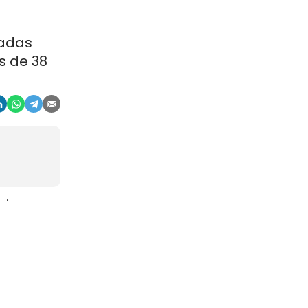
ladas
s de 38
aje
gosto. La
r, en
china
ocios