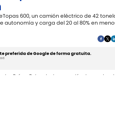
a
 eTopas 600, un camión eléctrico de 42 tone
de autonomía y carga del 20 al 80% en meno
e preferida de Google de forma gratuita.
dad.
en los Países Bajos el primer camión de gran tonel
s de trasladar la unidad desde Austria durante a
teyr Automotive el 27 de julio,
en la planta de Stey
strial y operativa. SuperPanther es una
empresa 
el mercado europeo se ensambla en Austria con s