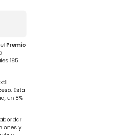
 el
Premio
a
les 185
til
eso. Esta
ua, un 8%
 abordar
miones y