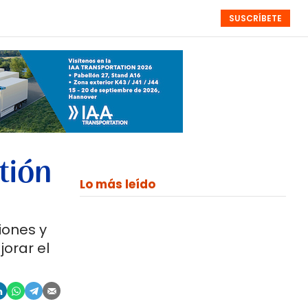
SUSCRÍBETE
RESÚMENES
NISTAS
MONOGRÁFICOS
EVENTOS
SEMANALES
tión
Lo más leído
iones y
jorar el