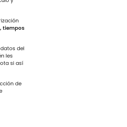
culo y
rización
, tiempos
 datos del
én les
ota si así
ucción de
e