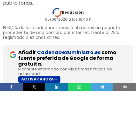
publicitarias.
Redacción
05/08/2026 a las 16:40 h
El 61,2% de los ciudadanos recibió al menos un paquete
procedente de una compra por internet, frente al 29%
registrado diez años antes.
Añadir
CadenaDeSuministro.es
como
fuente preferida de Google de forma
gratuita.
Mantente informado con las últimas noticias de
actualidad.
ACTIVAR AHORA
La
paquetería superó en 2025 por primera vez al
correo tradicional en España
, según los datos
recogidos por la
Comisión Nacional de los
Mercados y la Competencia
en su Informe Anual
del Sector Postal 2025.