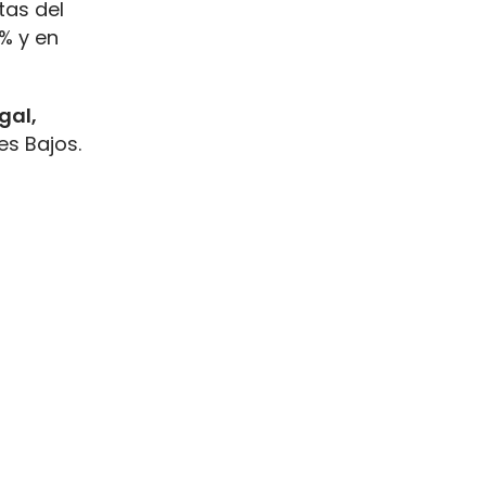
tas del
% y en
gal,
es Bajos.