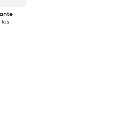
rante
 los
como
s
resenta
ste
ara el GNL
 a bordo
.