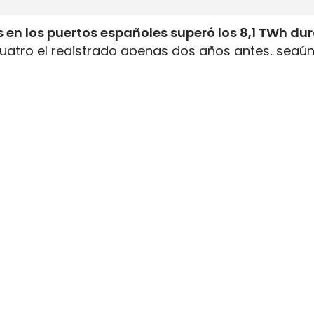
 en los puertos españoles superó los 8,1 TWh du
uatro el registrado apenas dos años antes, según
inistrada, que incluye tanto GNL de origen fósil 
enar el depósito de 16 millones de automóviles
.
flota internacional preparada para utilizar este
tructuras y servicios de bunkering
en los puertos
ución está consolidando a España como
uno de lo
istro de combustibles alternativos
destinados al
stro
nce corresponde al avance del
bioGNL, que ya rep
trado a los buques
durante el pasado ejercicio. E
 mismos motores e infraestructuras utilizados p
a de carbono sin sustituir los equipos instalados