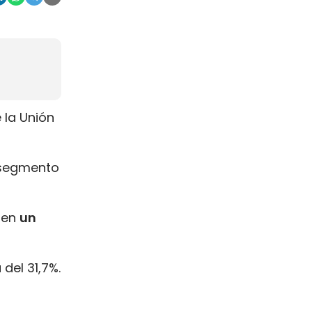
 la Unión
 segmento
o en
un
del 31,7%.