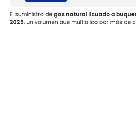
El suministro de
gas natural licuado a buques
2025
, un volumen que multiplica por más de c
datos recopilados por Gasnam. La energía sum
renovable, equivaldría aproximadamente a
ll
Este incremento responde al crecimiento de la 
combustible y al desarrollo de
nuevas infraes
españoles. Gasnam considera que esta evol
principales enclaves europeos para el sumin
transporte marítimo.
El bioGNL supera el 12% del sumini
Uno de los datos más significativos del bala
más del 12% del gas natural licuado suminis
combustible renovable puede emplearse en los
convencional, lo que permite
reducir la huell