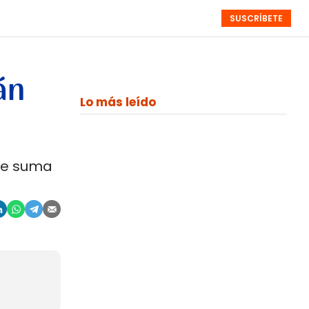
SUSCRÍBETE
RESÚMENES
NISTAS
MONOGRÁFICOS
EVENTOS
SEMANALES
án
Lo más leído
que suma