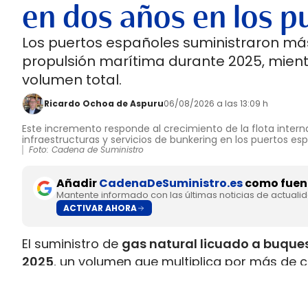
en dos años en los p
Los puertos españoles suministraron más
propulsión marítima durante 2025, mient
volumen total.
Ricardo Ochoa de Aspuru
06/08/2026 a las 13:09 h
Este incremento responde al crecimiento de la flota interna
infraestructuras y servicios de bunkering en los puertos es
Foto: Cadena de Suministro
Añadir
CadenaDeSuministro.es
como fuent
Mantente informado con las últimas noticias de actuali
ACTIVAR AHORA
El suministro de
gas natural licuado a buques
2025
, un volumen que multiplica por más de c
datos recopilados por Gasnam. La energía sum
renovable, equivaldría aproximadamente a
ll