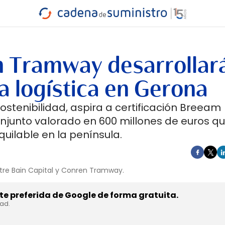
INDUSTRIA
RA
MARÍTIMO
INTERMODAL
PROTAGO
CARRETERA
en Tramway desarrollar
 logística en Gerona
ostenibilidad, aspira a certificación Breeam
onjunto valorado en 600 millones de euros 
uilable en la península.
entre Bain Capital y Conren Tramway.
e preferida de Google de forma gratuita.
dad.