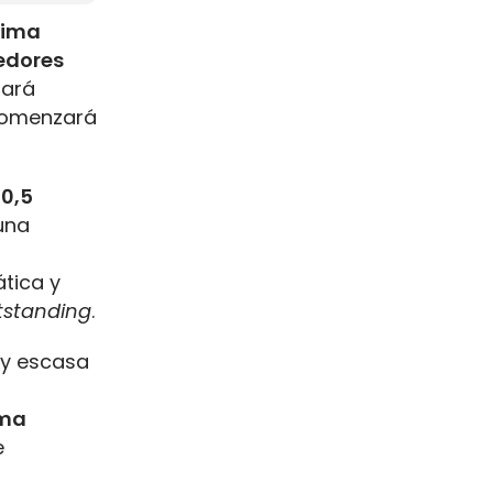
tima
edores
tará
comenzará
10,5
una
ática y
standing
.
 y escasa
rma
e