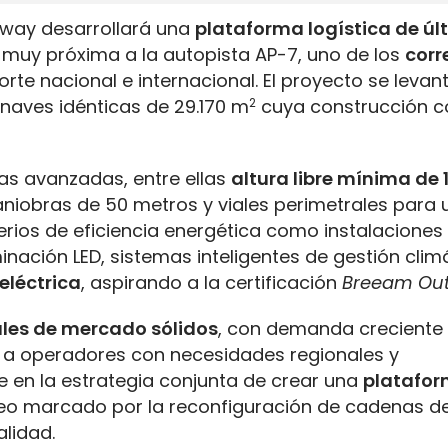
amway desarrollará una
plataforma logística de úl
, muy próxima a la autopista AP-7, uno de los
corr
rte nacional e internacional. El proyecto se levan
naves idénticas de 29.170 m
2
cuya construcción 
cas avanzadas, entre ellas
altura libre mínima de 
aniobras de 50 metros y viales perimetrales para 
terios de eficiencia energética como instalaciones
inación LED, sistemas inteligentes de gestión clim
eléctrica
, aspirando a la certificación
Breeam Out
es de mercado sólidos
, con demanda creciente
a a operadores con necesidades regionales y
ibe en la estrategia conjunta de crear una
platafo
peo marcado por la reconfiguración de cadenas d
alidad.