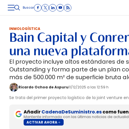
Buscar
LOGÍSTICA
INMOLOGÍSTICA
INTRALOGÍSTICA
CARRETE
INMOLOGÍSTICA
Bain Capital y Conr
una nueva plataforma
El proyecto incluye altos estándares de s
Outstanding y forma parte de un plan c
más de 500.000 m² de superficie bruta alq
Ricardo Ochoa de Aspuru
11/12/2025 a las 12:59 h
Se trata del primer proyecto logístico de la joint venture 
Añadir
CadenaDeSuministro.es
como fuent
Mantente informado con las últimas noticias de actuali
ACTIVAR AHORA