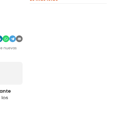
 de nuevas
rante
 los
como