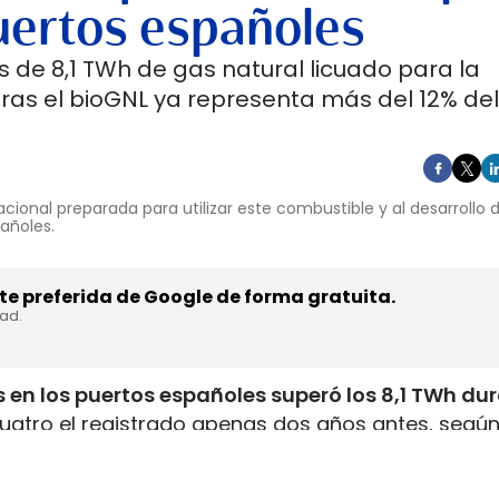
uertos españoles
 de 8,1 TWh de gas natural licuado para la
ras el bioGNL ya representa más del 12% del
cional preparada para utilizar este combustible y al desarrollo
pañoles.
e preferida de Google de forma gratuita.
dad.
 en los puertos españoles superó los 8,1 TWh du
uatro el registrado apenas dos años antes, según
inistrada, que incluye tanto GNL de origen fósil 
enar el depósito de 16 millones de automóviles
.