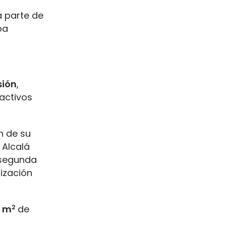
a parte de
pa
sión
,
activos
n de su
Alcalá
a segunda
ización
0 m
2
de