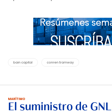
bain capital
conren tramway
MARÍTIMO
El suministro de GNL