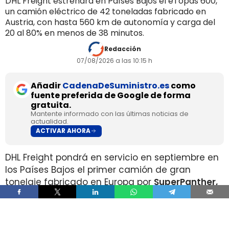
DHL Freight estrenará en Países Bajos el eTopas 600,
un camión eléctrico de 42 toneladas fabricado en
Austria, con hasta 560 km de autonomía y carga del
20 al 80% en menos de 38 minutos.
Redacción
07/08/2026 a las 10:15 h
Añadir
CadenaDeSuministro.es
como
fuente preferida de Google de forma
gratuita.
Mantente informado con las últimas noticias de
actualidad.
ACTIVAR AHORA
DHL Freight pondrá en servicio en septiembre en
los Países Bajos el primer camión de gran
tonelaje fabricado en Europa por
SuperPanther,
después de trasladar la unidad desde Austria
durante agosto. La tractora salió de la línea de
montaje final de Steyr Automotive el 27 de julio,