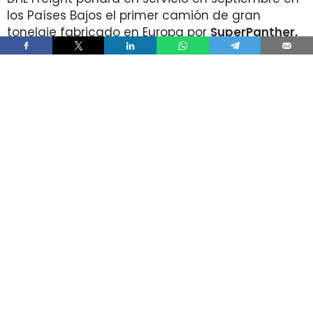
los Países Bajos el primer camión de gran
tonelaje fabricado en Europa por
SuperPanther,
después de trasladar la unidad desde Austria
durante agosto. La tractora salió de la línea de
montaje final de Steyr Automotive el 27 de julio,
en la planta de Steyr, en Austria
.
El movimiento llega con una doble lectura
industrial y operativa. SuperPanther es una
empresa china fundada en 2022
, pero su eTopas
600 para el mercado europeo se ensambla en
Austria con socios industriales del continente y
ya ha realizado tests en rutas reales antes de su
comercialización.
DHL Freight lleva a los Países Bajos
una tractora probada antes en la
ruta entre Viena y Wels