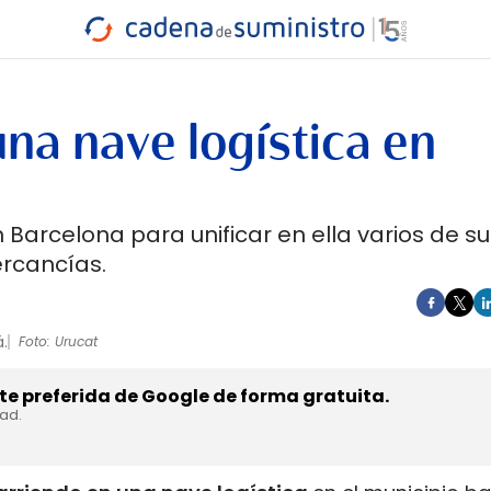
INDUSTRIA
RA
MARÍTIMO
INTERMODAL
PROTAGO
CARRETERA
na nave logística en
 Barcelona para unificar en ella varios de su
ercancías.
.
Foto: Urucat
e preferida de Google de forma gratuita.
dad.