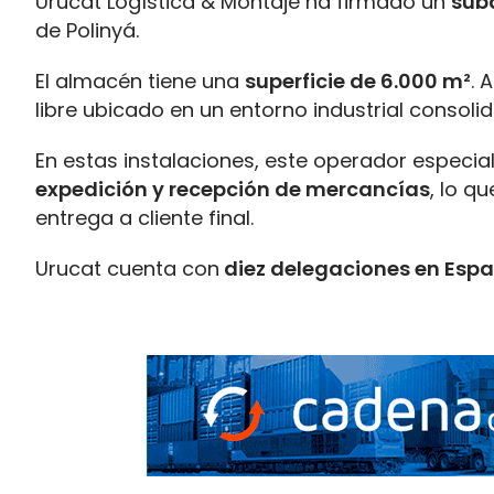
Urucat Logística & Montaje ha firmado un
sub
de Polinyá.
El almacén tiene una
superficie de 6.000 m²
. 
libre ubicado en un entorno industrial consoli
En estas instalaciones, este operador especia
expedición y recepción de mercancías
, lo q
entrega a cliente final.
Urucat cuenta con
diez delegaciones en Esp