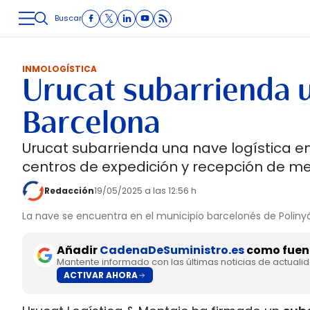
Buscar
LOGÍSTICA
INMOLOGÍSTICA
INTRALOGÍSTICA
CARRETE
INMOLOGÍSTICA
Urucat subarrienda u
Barcelona
Urucat subarrienda una nave logística en
centros de expedición y recepción de m
Redacción
19/05/2025 a las 12:56 h
La nave se encuentra en el municipio barcelonés de Polinyá
Añadir
CadenaDeSuministro.es
como fuent
Mantente informado con las últimas noticias de actuali
ACTIVAR AHORA