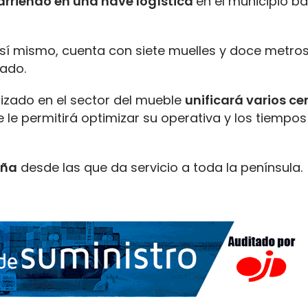
arriendo en una nave logística
en el municipio b
Así mismo, cuenta con siete muelles y doce metros
dado.
lizado en el sector del mueble
unificará varios ce
ue le permitirá optimizar su operativa y los tiempos
aña
desde las que da servicio a toda la península.