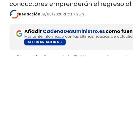
conductores emprenderán el regreso al
Redacción
09/08/2026 a las 7:25 h
Añadir
CadenaDeSuministro.es
como fuent
Mantente informado con las últimas noticias de actuali
ACTIVAR AHORA
La Dirección General de Tráfico prevé que el ec
desplazamientos por carretera hacia las zonas
El organismo calcula un aumento del tráfico de 
viajes adicionales.
La coincidencia entre un fenómeno que dura 
tiempo concentra el riesgo en las mismas ví
puntos de observación. Ahí se suman retencio
peatones y ciclistas en los accesos.
La DGT calcula hasta 1,5 millo