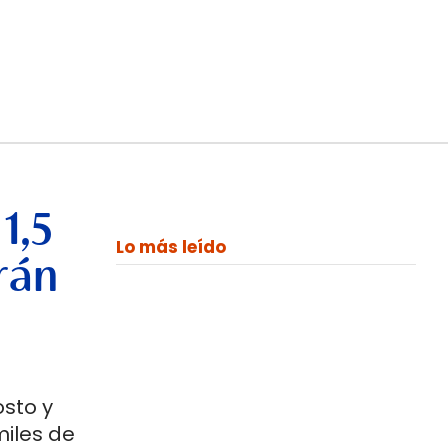
1,5
Lo más leído
rán
osto y
miles de