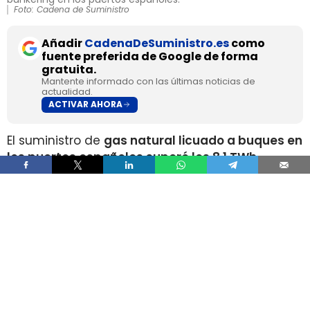
Foto: Cadena de Suministro
Añadir
CadenaDeSuministro.es
como
fuente preferida de Google de forma
gratuita.
Mantente informado con las últimas noticias de
actualidad.
ACTIVAR AHORA
El suministro de
gas natural licuado a buques en
los puertos españoles superó los 8,1 TWh
durante 2025
, un volumen que multiplica por
más de cuatro el registrado apenas dos años
antes, según los datos recopilados por Gasnam.
La energía suministrada, que incluye tanto GNL
de origen fósil como renovable, equivaldría
aproximadamente a
llenar el depósito de 16
millones de automóviles
.
Este incremento responde al crecimiento de la