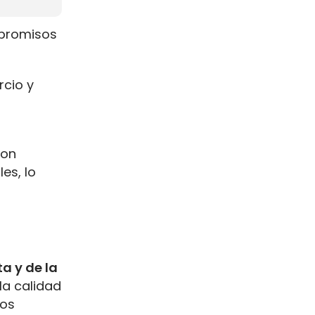
mpromisos
cio y
lon
es, lo
ta y de la
la calidad
los