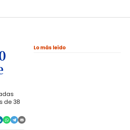
Lo más leído
00
e
ladas
s de 38