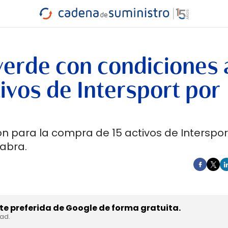
INDUSTRIA
RA
MARÍTIMO
INTERMODAL
PROTAGO
CARRETERA
erde con condiciones a
ivos de Intersport por
n para la compra de 15 activos de Interspor
labra.
e preferida de Google de forma gratuita.
dad.