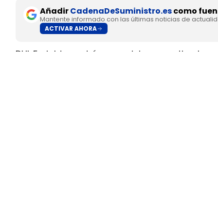
Añadir
CadenaDeSuministro.es
como fuent
Mantente informado con las últimas noticias de actuali
ACTIVAR AHORA
DHL Freight pondrá en servicio en septiembre 
fabricado en Europa por
SuperPanther,
despué
tractora salió de la línea de montaje final de S
Austria
.
El movimiento llega con una doble lectura indu
fundada en 2022
, pero su eTopas 600 para 
industriales del continente y ya ha realizado t
DHL Freight lleva a los Países
ruta entre Viena y Wels
La colaboración entre DHL Freight y SuperPant
Entendimiento.