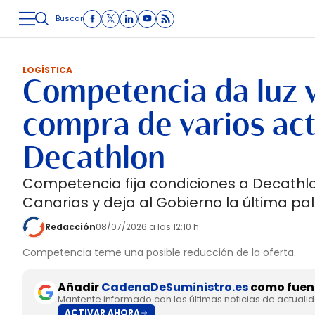
Buscar
LOGÍSTICA
INMOLOGÍSTICA
INTRALOGÍSTICA
CARRETE
LOGÍSTICA
Competencia da luz v
compra de varios act
Decathlon
Competencia fija condiciones a Decathlo
Canarias y deja al Gobierno la última pa
Redacción
08/07/2026 a las 12:10 h
Competencia teme una posible reducción de la oferta.
Añadir
CadenaDeSuministro.es
como fuent
Mantente informado con las últimas noticias de actuali
ACTIVAR AHORA