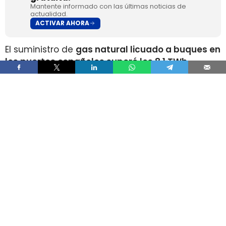
Mantente informado con las últimas noticias de
actualidad.
ACTIVAR AHORA
El suministro de
gas natural licuado a buques en
los puertos españoles superó los 8,1 TWh
durante 2025
, un volumen que multiplica por
más de cuatro el registrado apenas dos años
antes, según los datos recopilados por Gasnam.
La energía suministrada, que incluye tanto GNL
de origen fósil como renovable, equivaldría
aproximadamente a
llenar el depósito de 16
millones de automóviles
.
Este incremento responde al crecimiento de la
flota internacional preparada para utilizar este
combustible y al desarrollo de
nuevas
infraestructuras y servicios de bunkering
en los
puertos españoles. Gasnam considera que esta