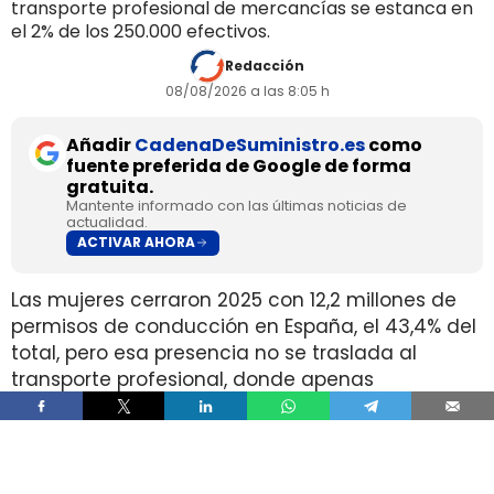
transporte profesional de mercancías se estanca en
el 2% de los 250.000 efectivos.
Redacción
08/08/2026 a las 8:05 h
Añadir
CadenaDeSuministro.es
como
fuente preferida de Google de forma
gratuita.
Mantente informado con las últimas noticias de
actualidad.
ACTIVAR AHORA
Las mujeres cerraron 2025 con 12,2 millones de
permisos de conducción en España, el 43,4% del
total, pero esa presencia no se traslada al
transporte profesional, donde apenas
representan el 2% de un colectivo de 250.000
conductores. La brecha aparece pese a que
25.000 mujeres sí cuentan con el permiso
necesario para trabajar al volante.