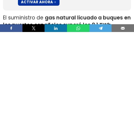
ACTIVAR AHORA
El suministro de
gas natural licuado a buques en
los puertos españoles superó los 8,1 TWh
durante 2025
, un volumen que multiplica por
más de cuatro el registrado apenas dos años
antes, según los datos recopilados por Gasnam.
La energía suministrada, que incluye tanto GNL
de origen fósil como renovable, equivaldría
aproximadamente a
llenar el depósito de 16
millones de automóviles
.
Este incremento responde al crecimiento de la
flota internacional preparada para utilizar este
combustible y al desarrollo de
nuevas
infraestructuras y servicios de bunkering
en los
puertos españoles. Gasnam considera que esta
evolución está consolidando a España como
uno de los principales enclaves europeos para