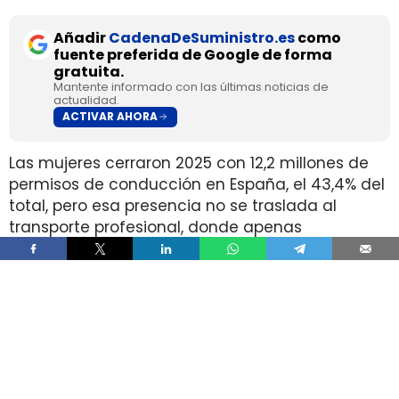
Añadir
CadenaDeSuministro.es
como
fuente preferida de Google de forma
gratuita.
Mantente informado con las últimas noticias de
actualidad.
ACTIVAR AHORA
Las mujeres cerraron 2025 con 12,2 millones de
permisos de conducción en España, el 43,4% del
total, pero esa presencia no se traslada al
transporte profesional, donde apenas
representan el 2% de un colectivo de 250.000
conductores. La brecha aparece pese a que
25.000 mujeres sí cuentan con el permiso
necesario para trabajar al volante.
Ahí está la principal contradicción del sector. La
capacidad legal para incorporarse existe en una
escala muy superior a la presencia real en