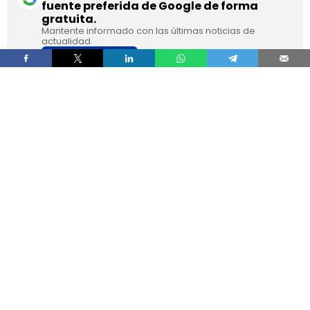
fuente preferida de Google de forma
gratuita.
Mantente informado con las últimas noticias de
actualidad.
ACTIVAR AHORA
Franc Molinos, de 38 años, lleva 7 años viviendo
en un camión acondicionado para eliminar el
alquiler y recortar sus gastos fijos. El vehículo
incorpora cocina, dormitorio, espacio de
almacenamiento, sistema de acumulación de
agua y paneles solares para generar
electricidad.
El ahorro en vivienda ha cambiado por completo
su estructura de gasto, pero no ha borrado las
exigencias diarias de esa fórmula. Molinos
afirma que dejó de pagar alquiler y luz y que
apenas paga agua, aunque a cambio afronta
de forma constante el mantenimiento del