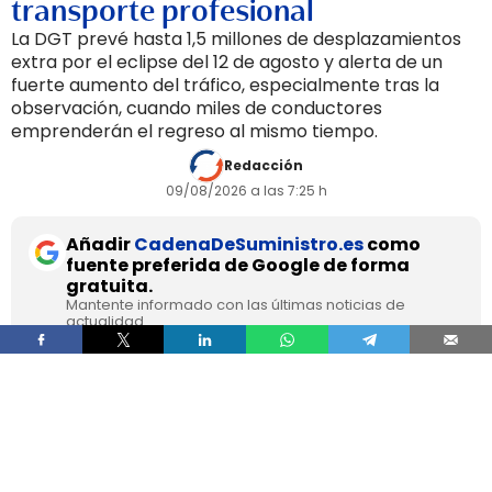
transporte profesional
La DGT prevé hasta 1,5 millones de desplazamientos
extra por el eclipse del 12 de agosto y alerta de un
fuerte aumento del tráfico, especialmente tras la
observación, cuando miles de conductores
emprenderán el regreso al mismo tiempo.
Redacción
09/08/2026 a las 7:25 h
Añadir
CadenaDeSuministro.es
como
fuente preferida de Google de forma
gratuita.
Mantente informado con las últimas noticias de
actualidad.
ACTIVAR AHORA
La Dirección General de Tráfico prevé que el
eclipse total de sol del 12 de agosto dispare los
desplazamientos por carretera hacia las zonas
de mejor visibilidad, en plena temporada alta de